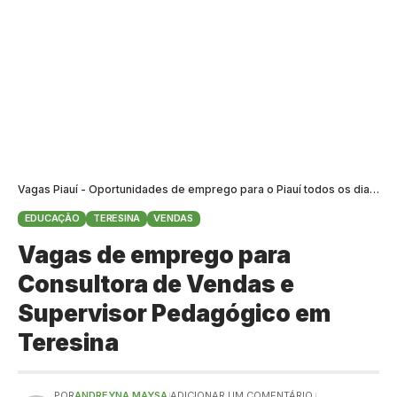
Vagas Piauí - Oportunidades de emprego para o Piauí todos os dias
>
B
EDUCAÇÃO
TERESINA
VENDAS
Vagas de emprego para
Consultora de Vendas e
Supervisor Pedagógico em
Teresina
POR
ANDREYNA MAYSA
ADICIONAR UM COMENTÁRIO