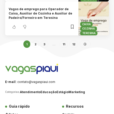
Vagas de emprego para Operador de
Caixa, Auxiliar de Cozinha e Auxiliar de
Padeiro/Forneiro em Teresina
CAIXA
COZINHA
TERESINA
1
2
3
…
11
12
E-mail:
contato@vagaspiaui.com
Atendimento
Educação
Estágio
Marketing
Categorias:
Guia rápido
Recursos