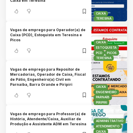
Caixa em Teresina
CAIXA
TERESINA
Vagas de emprego para Operador(a) de
Caixa (PCD), Estoquista em Teresina e
Picos
CAIXA
ESTOQUISTA
PCD
PICOS
TERESINA
Vagas de emprego para Repositor de
Mercadorias, Operador de Caixa, Fiscal
de Pátio, Engenheiro(a) Civil em
Parnaíba, Barra Grande e Piripiri
CAIXA
ENGENHEIRO
PARNAÍB
PIRIPIRI
Vagas de emprego para Professor(a) de
História, Atendente/Caixa, Auxiliar de
ADMINISTRATIVO
Produção e Assistente ADM em Teresina
ATENDIMENTO
CAIXA