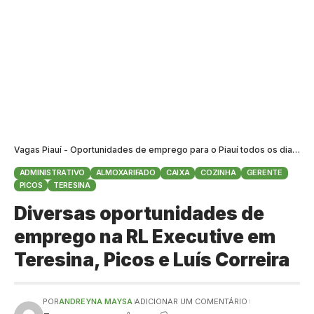
Vagas Piauí - Oportunidades de emprego para o Piauí todos os dias
>
B
ADMINISTRATIVO
ALMOXARIFADO
CAIXA
COZINHA
GERENTE
PICOS
TERESINA
Diversas oportunidades de
emprego na RL Executive em
Teresina, Picos e Luís Correira
POR
ANDREYNA MAYSA
ADICIONAR UM COMENTÁRIO