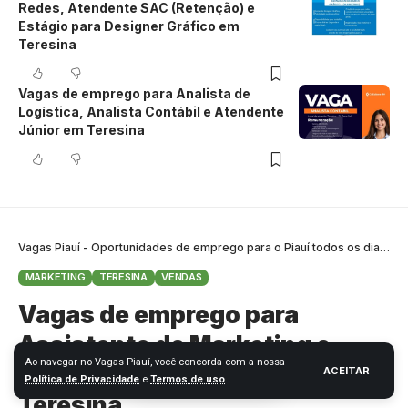
Redes, Atendente SAC (Retenção) e
Estágio para Designer Gráfico em
Teresina
Vagas de emprego para Analista de
Logística, Analista Contábil e Atendente
Júnior em Teresina
Vagas Piauí - Oportunidades de emprego para o Piauí todos os dias
>
B
MARKETING
TERESINA
VENDAS
Vagas de emprego para
Assistente de Marketing e
Ao navegar no Vagas Piauí, você concorda com a nossa
Assistente de Vendas em
ACEITAR
Política de Privacidade
e
Termos de uso
.
Teresina