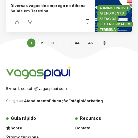
Diversas vagas de emprego na Athena
ADMINISTRATIVO
Saúde em Teresina
ATENDIMENTO
ESTÁGIOS
TÉC ENFERMAGEM
TERESINA
1
2
3
…
44
45
E-mail:
contato@vagaspiaui.com
Atendimento
Educação
Estágio
Marketing
Categorias:
Guia rápido
Recursos
Sobre
Contato
Como funciona