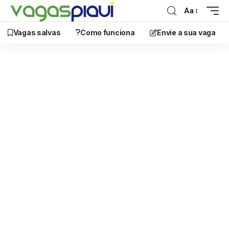
Aa
Vagas salvas
Como funciona
Envie a sua vaga