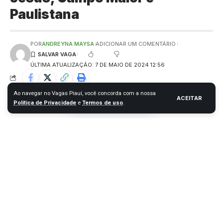
Paulistana
POR
ANDREYNA MAYSA
ADICIONAR UM COMENTÁRIO
ÚLTIMA ATUALIZAÇÃO: 7 DE MAIO DE 2024 12:56
Ao navegar no Vagas Piauí, você concorda com a nossa
ACEITAR
Política de Privacidade
e
Termos de uso
.
Vaga para Vendedor(a) Externo
A Integra Saúde Digital, uma clínica de saúde localizada nos
municípios de Bom Jesus, Campo Maior e Paulistana, está
com oportunidades de emprego em aberto para a área de
Supervisor Regional.