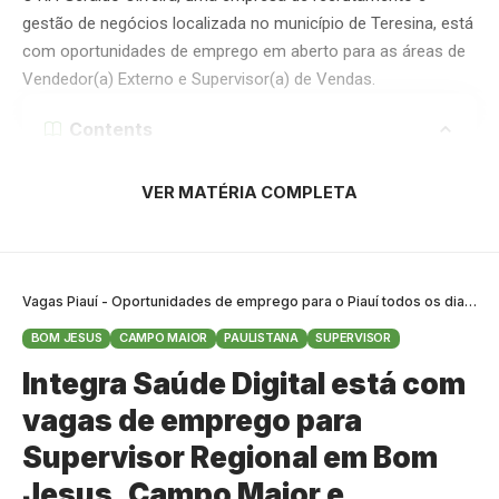
gestão de negócios localizada no município de Teresina, está
com oportunidades de emprego em aberto para as áreas de
Vendedor(a) Externo e Supervisor(a) de Vendas.
Contents
Vaga para Vendedor(a) Externo
VER MATÉRIA COMPLETA
Vaga para Supervisor(a) de Vendas
Como enviar o seu currículo?
Confira todos os requisitos e informações para envio do seu
Vagas Piauí - Oportunidades de emprego para o Piauí todos os dias
>
B
currículo abaixo:
BOM JESUS
CAMPO MAIOR
PAULISTANA
SUPERVISOR
Vaga para Vendedor(a) Externo
Integra Saúde Digital está com
vagas de emprego para
Supervisor Regional em Bom
Jesus, Campo Maior e