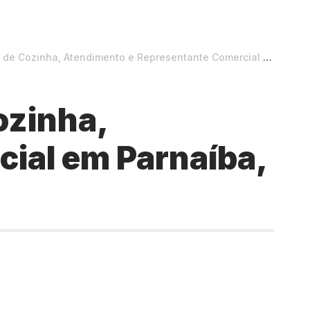
Atendimento e Representante Comercial em Parnaíba, Luís Correia e Floriano
ozinha,
ial em Parnaíba,