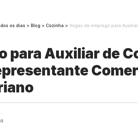
odos os dias
>
Blog
>
Cozinha
>
Vagas de emprego para Auxiliar de Cozinha, 
 para Auxiliar de C
presentante Comerc
riano
55