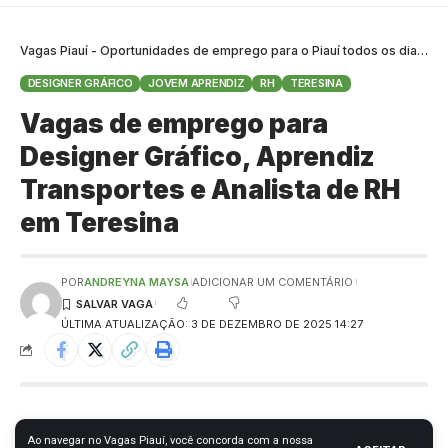
Vagas Piauí - Oportunidades de emprego para o Piauí todos os dias
>
B
DESIGNER GRÁFICO
JOVEM APRENDIZ
RH
TERESINA
Vagas de emprego para
Designer Gráfico, Aprendiz
Transportes e Analista de RH
em Teresina
POR
ANDREYNA MAYSA
ADICIONAR UM COMENTÁRIO
ÚLTIMA ATUALIZAÇÃO: 3 DE DEZEMBRO DE 2025 14:27
Ao navegar no Vagas Piauí, você concorda com a nossa