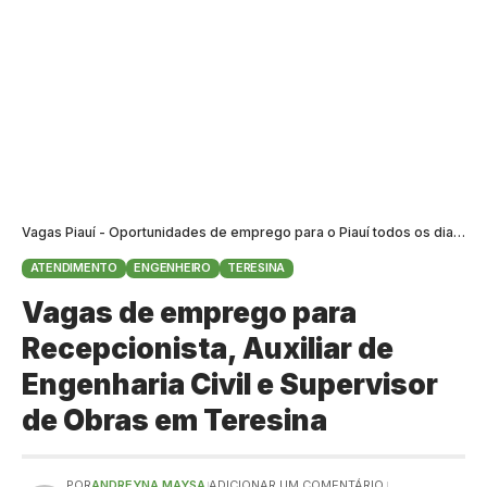
Vagas Piauí - Oportunidades de emprego para o Piauí todos os dias
>
B
ATENDIMENTO
ENGENHEIRO
TERESINA
Vagas de emprego para
Recepcionista, Auxiliar de
Engenharia Civil e Supervisor
de Obras em Teresina
POR
ANDREYNA MAYSA
ADICIONAR UM COMENTÁRIO