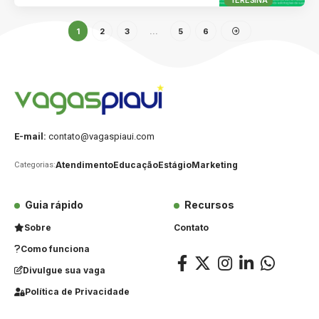
1
2
3
…
5
6
E-mail:
contato@vagaspiaui.com
Atendimento
Educação
Estágio
Marketing
Categorias:
Guia rápido
Recursos
Sobre
Contato
Como funciona
Divulgue sua vaga
Política de Privacidade