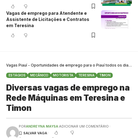
Vagas de emprego para Atendente e
Assistente de Licitações e Contratos
em Teresina
Vagas Piauí - Oportunidades de emprego para o Piauí todos os dias
>
B
ESTÁGIOS
MECÂNICO
MOTORISTA
TERESINA
TIMON
Diversas vagas de emprego na
Rede Máquinas em Teresina e
Timon
POR
ANDREYNA MAYSA
ADICIONAR UM COMENTÁRIO