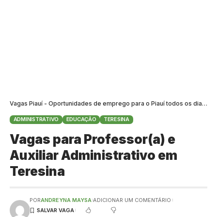
Vagas Piauí - Oportunidades de emprego para o Piauí todos os dias
>
B
ADMINISTRATIVO
EDUCAÇÃO
TERESINA
Vagas para Professor(a) e
Auxiliar Administrativo em
Teresina
POR
ANDREYNA MAYSA
ADICIONAR UM COMENTÁRIO