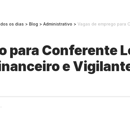
odos os dias
>
Blog
>
Administrativo
>
Vagas de emprego para Conferente L
 para Conferente Lo
inanceiro e Vigilant