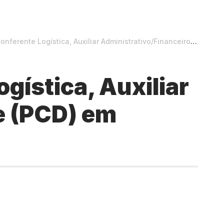
ogística, Auxiliar Administrativo/Financeiro e Vigilante (PCD) em Teresina
gística, Auxiliar
e (PCD) em