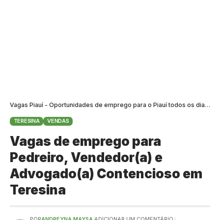
Vagas Piauí - Oportunidades de emprego para o Piauí todos os dias
>
B
TERESINA
VENDAS
Vagas de emprego para
Pedreiro, Vendedor(a) e
Advogado(a) Contencioso em
Teresina
POR
ANDREYNA MAYSA
ADICIONAR UM COMENTÁRIO