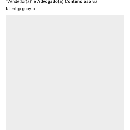
“Vendedor(a)” e
Advogado(a) Contencioso
via
talentgp.gupy.io
.