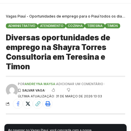
Vagas Piauí - Oportunidades de emprego para o Piauí todos os dias
>
B
ADMINISTRATIVO
ATENDIMENTO
COZINHA
TERESINA
TIMON
Diversas oportunidades de
emprego na Shayra Torres
Consultoria em Teresina e
Timon
POR
ANDREYNA MAYSA
ADICIONAR UM COMENTÁRIO
ÚLTIMA ATUALIZAÇÃO: 31 DE MARÇO DE 2026 13:03
Ao navegar no Vagas Piauí, você concorda com a nossa