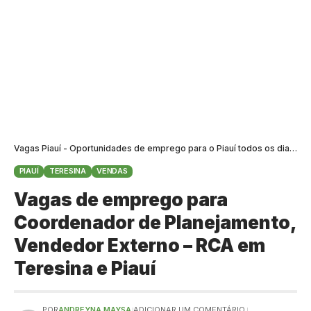
Vagas Piauí - Oportunidades de emprego para o Piauí todos os dias
>
B
PIAUÍ
TERESINA
VENDAS
Vagas de emprego para
Coordenador de Planejamento,
Vendedor Externo – RCA em
Teresina e Piauí
POR
ANDREYNA MAYSA
ADICIONAR UM COMENTÁRIO