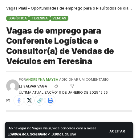
Vagas Piauí - Oportunidades de emprego para o Piauí todos os dias
>
B
LOGÍSTICA
TERESINA
VENDAS
Vagas de emprego para
Conferente Logística e
Consultor(a) de Vendas de
Veículos em Teresina
POR
ANDREYNA MAYSA
ADICIONAR UM COMENTÁRIO
ÚLTIMA ATUALIZAÇÃO: 9 DE JANEIRO DE 2025 13:35
Ao navegar no Vagas Piauí, você concorda com a nossa
ACEITAR
Política de Privacidade
e
Termos de uso
.