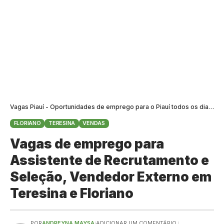
Vagas Piauí - Oportunidades de emprego para o Piauí todos os dias
>
B
FLORIANO
TERESINA
VENDAS
Vagas de emprego para
Assistente de Recrutamento e
Seleção, Vendedor Externo em
Teresina e Floriano
POR
ANDREYNA MAYSA
ADICIONAR UM COMENTÁRIO