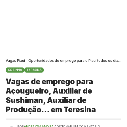
Vagas Piauí - Oportunidades de emprego para o Piauí todos os dias
>
B
COZINHA
TERESINA
Vagas de emprego para
Açougueiro, Auxiliar de
Sushiman, Auxiliar de
Produção… em Teresina
POR
ANDREYNA MAYSA
ADICIONAR UM COMENTÁRIO