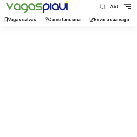
Aa
Vagas salvas
Como funciona
Envie a sua vaga