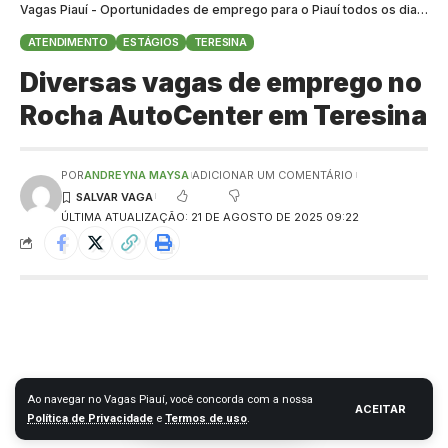
Vagas Piauí - Oportunidades de emprego para o Piauí todos os dias
>
B
ATENDIMENTO
ESTÁGIOS
TERESINA
Diversas vagas de emprego no
Rocha AutoCenter em Teresina
POR
ANDREYNA MAYSA
ADICIONAR UM COMENTÁRIO
ÚLTIMA ATUALIZAÇÃO: 21 DE AGOSTO DE 2025 09:22
Ao navegar no Vagas Piauí, você concorda com a nossa
ACEITAR
Política de Privacidade
e
Termos de uso
.