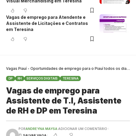
Visual Merchandising em Teresina
Vagas de emprego para Atendente e
Assistente de Licitações e Contratos
em Teresina
Vagas Piauí - Oportunidades de emprego para o Piauí todos os dias
>
B
DP
RH
SERVIÇOS DIGITAIS
TERESINA
Vagas de emprego para
Assistente de T.I, Assistente
de RH e DP em Teresina
POR
ANDREYNA MAYSA
ADICIONAR UM COMENTÁRIO