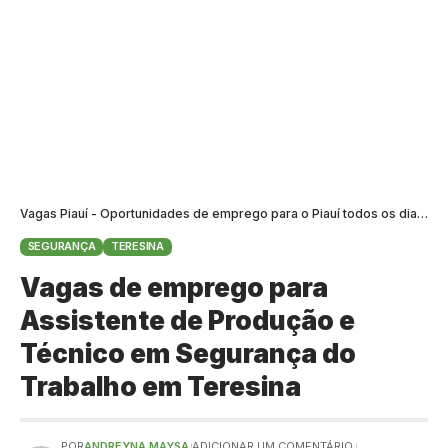
Vagas Piauí - Oportunidades de emprego para o Piauí todos os dias
>
B
SEGURANÇA
TERESINA
Vagas de emprego para
Assistente de Produção e
Técnico em Segurança do
Trabalho em Teresina
POR
ANDREYNA MAYSA
ADICIONAR UM COMENTÁRIO