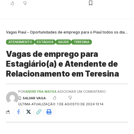
Vagas Piauí - Oportunidades de emprego para o Piauí todos os dias
>
B
ATENDIMENTO
ESTÁGIOS
SAÚDE
TERESINA
Vagas de emprego para
Estagiário(a) e Atendente de
Relacionamento em Teresina
POR
ANDREYNA MAYSA
ADICIONAR UM COMENTÁRIO
ÚLTIMA ATUALIZAÇÃO: 1 DE AGOSTO DE 2024 13:14