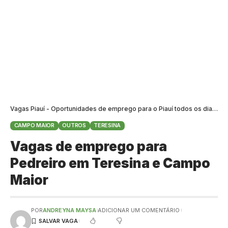
Vagas Piauí - Oportunidades de emprego para o Piauí todos os dias
>
B
CAMPO MAIOR
OUTROS
TERESINA
Vagas de emprego para
Pedreiro em Teresina e Campo
Maior
POR
ANDREYNA MAYSA
ADICIONAR UM COMENTÁRIO