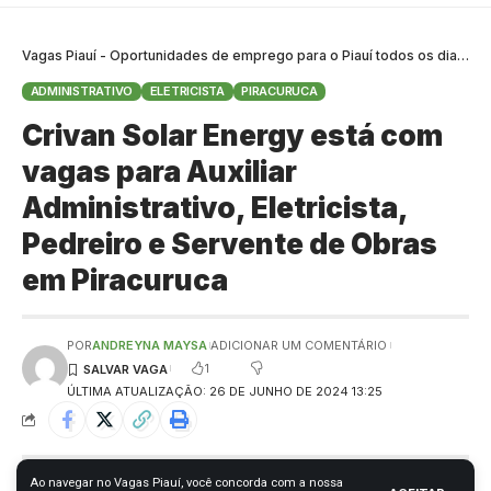
Vagas Piauí - Oportunidades de emprego para o Piauí todos os dias
>
B
ADMINISTRATIVO
ELETRICISTA
PIRACURUCA
Crivan Solar Energy está com
vagas para Auxiliar
Administrativo, Eletricista,
Pedreiro e Servente de Obras
em Piracuruca
POR
ANDREYNA MAYSA
ADICIONAR UM COMENTÁRIO
1
ÚLTIMA ATUALIZAÇÃO: 26 DE JUNHO DE 2024 13:25
Ao navegar no Vagas Piauí, você concorda com a nossa