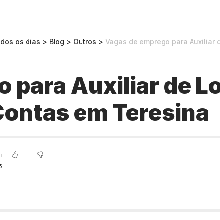
odos os dias
>
Blog
>
Outros
>
Vagas de emprego para Auxiliar de
para Auxiliar de Lo
Contas em Teresina
5