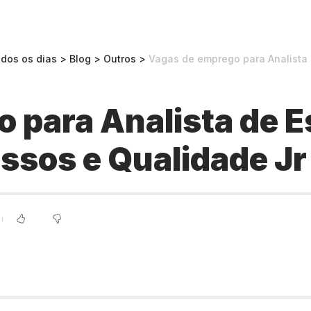
odos os dias
>
Blog
>
Outros
>
Vagas de emprego para Analista de Es
 para Analista de Es
essos e Qualidade Jr