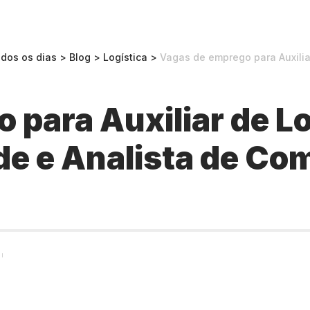
odos os dias
>
Blog
>
Logística
>
Vagas de emprego para Auxiliar de Log
para Auxiliar de Lo
e e Analista de Co