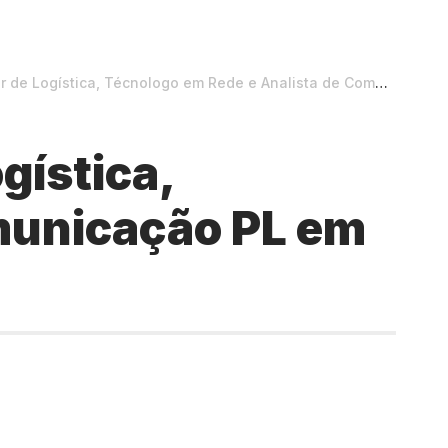
ística, Técnologo em Rede e Analista de Comunicação PL em Teresina
gística,
municação PL em