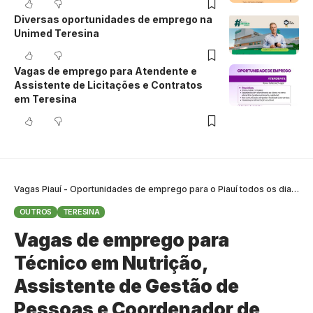
Diversas oportunidades de emprego na
Unimed Teresina
Vagas de emprego para Atendente e
Assistente de Licitações e Contratos
em Teresina
Vagas Piauí - Oportunidades de emprego para o Piauí todos os dias
>
B
OUTROS
TERESINA
Vagas de emprego para
Técnico em Nutrição,
Assistente de Gestão de
Pessoas e Coordenador de