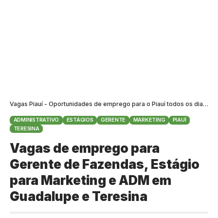
Vagas Piauí - Oportunidades de emprego para o Piauí todos os dias
>
B
ADMINISTRATIVO
ESTÁGIOS
GERENTE
MARKETING
PIAUÍ
TERESINA
Vagas de emprego para
Gerente de Fazendas, Estágio
para Marketing e ADM em
Guadalupe e Teresina