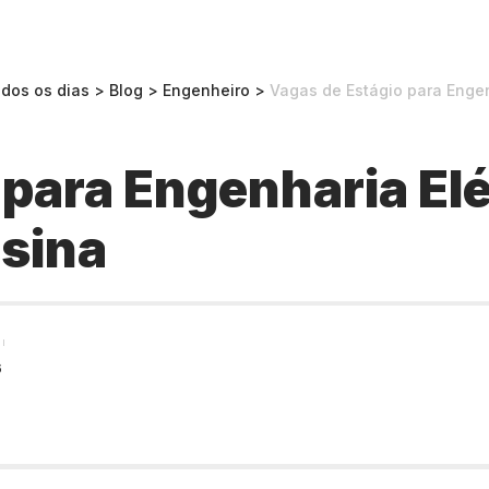
odos os dias
>
Blog
>
Engenheiro
>
Vagas de Estágio para Engen
 para Engenharia Elé
esina
6