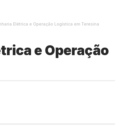
haria Elétrica e Operação Logística em Teresina
trica e Operação