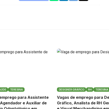
AÚDE
TERESINA
DESIGNER GRÁFICO
RH
TERESINA
emprego para Assistente
Vagas de emprego para De
 Agendador e Auxiliar de
Gráfico, Analista de RH Ge
io Odontológico em
e Visual Merchandising em