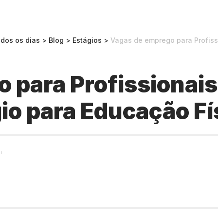
odos os dias
>
Blog
>
Estágios
>
Vagas de emprego para Profissionais 
 para Profissionais
io para Educação Fí