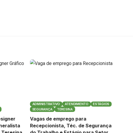
ADMINISTRATIVO
ATENDIMENTO
ESTÁGIOS
SEGURANÇA
TERESINA
signer
Vagas de emprego para
neralista
Recepcionista, Téc. de Segurança
 Teresina
do Trabalho e Estágio para Setor