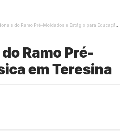
do Ramo Pré-Moldados e Estágio para Educação Física em Teresina
 do Ramo Pré-
sica em Teresina