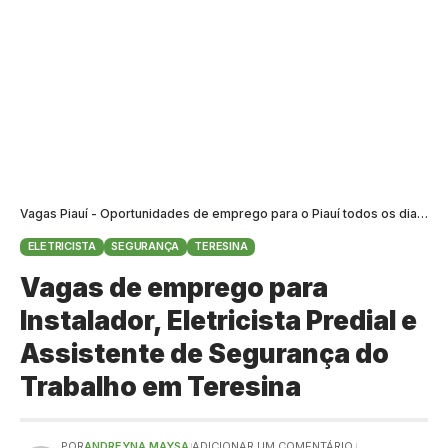
Vagas Piauí - Oportunidades de emprego para o Piauí todos os dias
>
B
ELETRICISTA
SEGURANÇA
TERESINA
Vagas de emprego para
Instalador, Eletricista Predial e
Assistente de Segurança do
Trabalho em Teresina
POR
ANDREYNA MAYSA
ADICIONAR UM COMENTÁRIO