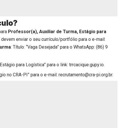
culo?
para
Professor(a), Auxiliar de Turma, Estágio para
devem enviar o seu currículo/portfólio para o e-mail:
Turma
: Título: “Vaga Desejada” para o WhatsApp: (86) 9
 “Estágio para Logística” para o link:
trrcacique.gupy.io
.
tágio no CRA-PI” para o e-mail: recrutamento@cra-pi.org.br.