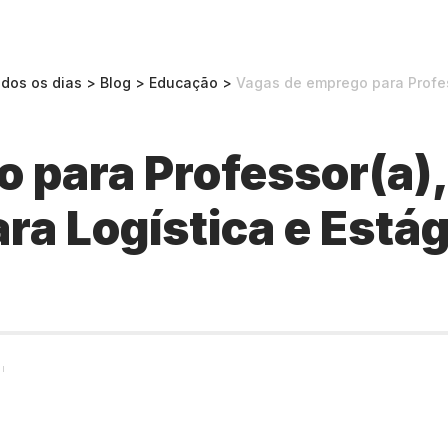
odos os dias
>
Blog
>
Educação
>
Vagas de emprego para Professor(a), Aux
 para Professor(a), 
ra Logística e Está