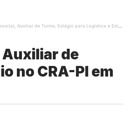
iliar de Turma, Estágio para Logística e Estágio no CRA-PI em Teresina
Auxiliar de
gio no CRA-PI em