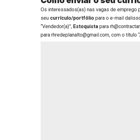
Como enviar o seu currí
Os interessados(as) nas vagas de emprego 
seu
currículo/portfólio
para o e-mail daliss
“Vendedor(a)”,
Estoquista
para rh@contractarh
para rhredeplanalto@gmail.com, com o título 