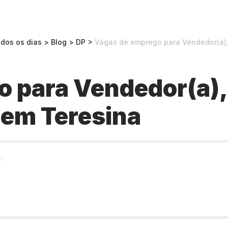
odos os dias
>
Blog
>
DP
>
Vagas de emprego para Vendedor(a), 
 para Vendedor(a), 
 em Teresina