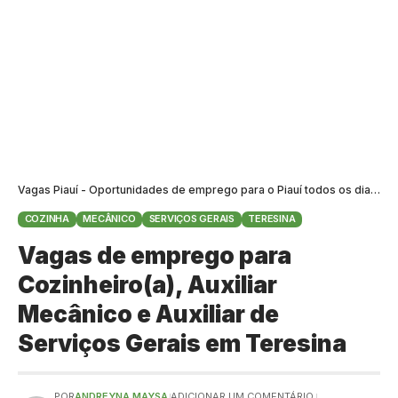
Vagas Piauí - Oportunidades de emprego para o Piauí todos os dias
>
B
COZINHA
MECÂNICO
SERVIÇOS GERAIS
TERESINA
Vagas de emprego para
Cozinheiro(a), Auxiliar
Mecânico e Auxiliar de
Serviços Gerais em Teresina
POR
ANDREYNA MAYSA
ADICIONAR UM COMENTÁRIO