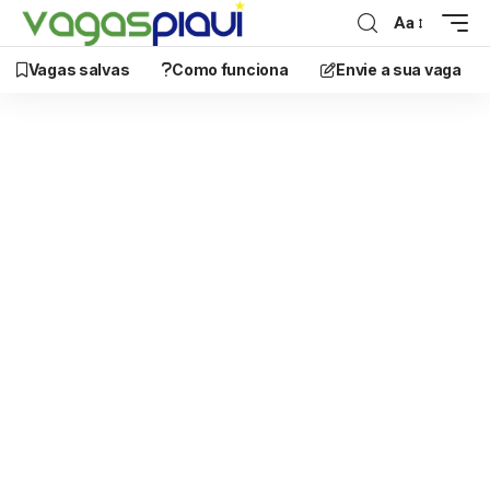
Aa
Vagas salvas
Como funciona
Envie a sua vaga