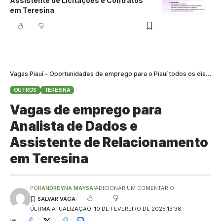
Assistente de Licitações e Contratos
em Teresina
Vagas Piauí - Oportunidades de emprego para o Piauí todos os dias
>
B
OUTROS
TERESINA
Vagas de emprego para
Analista de Dados e
Assistente de Relacionamento
em Teresina
POR
ANDREYNA MAYSA
ADICIONAR UM COMENTÁRIO
ÚLTIMA ATUALIZAÇÃO: 10 DE FEVEREIRO DE 2025 13:38