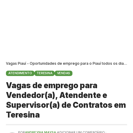
Vagas Piauí - Oportunidades de emprego para o Piauí todos os dias
>
B
ATENDIMENTO
TERESINA
VENDAS
Vagas de emprego para
Vendedor(a), Atendente e
Supervisor(a) de Contratos em
Teresina
POR
ANDREYNA MAYSA
ADICIONAR UM COMENTÁRIO