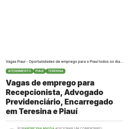
Vagas Piauí - Oportunidades de emprego para o Piauí todos os dias
>
B
ATENDIMENTO
PIAUÍ
TERESINA
Vagas de emprego para
Recepcionista, Advogado
Previdenciário, Encarregado
em Teresina e Piauí
POR
ANDREYNA MAYSA
ADICIONAR UM COMENTÁRIO