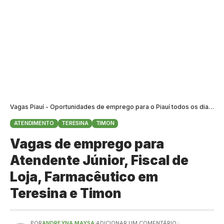
Vagas Piauí - Oportunidades de emprego para o Piauí todos os dias
>
B
ATENDIMENTO
TERESINA
TIMON
Vagas de emprego para
Atendente Júnior, Fiscal de
Loja, Farmacêutico em
Teresina e Timon
POR
ANDREYNA MAYSA
ADICIONAR UM COMENTÁRIO