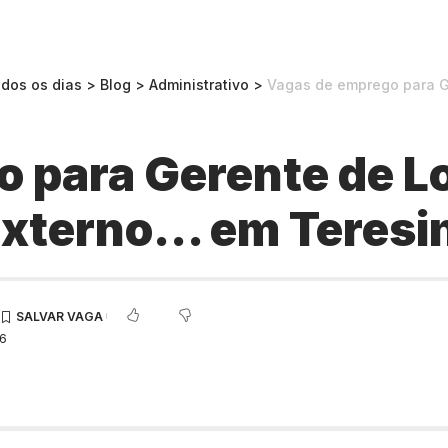
odos os dias
>
Blog
>
Administrativo
>
Vagas de emprego para Gere
 para Gerente de Lo
xterno… em Teresi
36