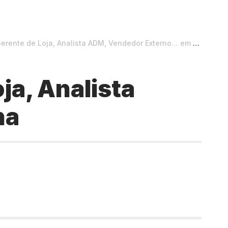
nte de Loja, Analista ADM, Vendedor Externo… em Teresina
ja, Analista
na