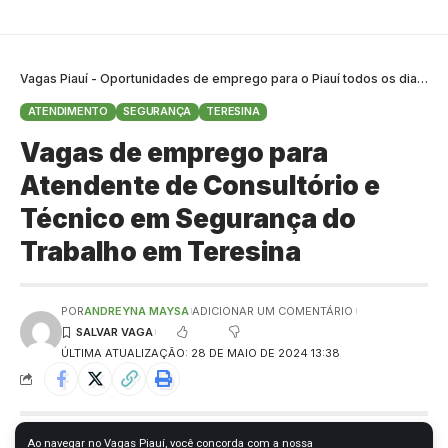
Confira todos os requisitos e informações para envio do seu
currículo abaixo:
Vaga para Analista de Logística
Vagas Piauí - Oportunidades de emprego para o Piauí todos os dias
>
B
ATENDIMENTO
SEGURANÇA
TERESINA
Vagas de emprego para
Atendente de Consultório e
Técnico em Segurança do
Trabalho em Teresina
POR
ANDREYNA MAYSA
ADICIONAR UM COMENTÁRIO
ÚLTIMA ATUALIZAÇÃO: 28 DE MAIO DE 2024 13:38
Ao navegar no Vagas Piauí, você concorda com a nossa