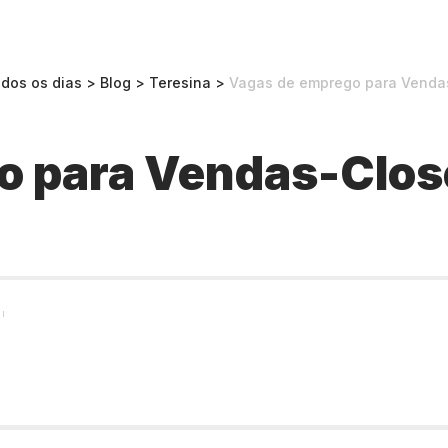
odos os dias
>
Blog
>
Teresina
>
Vagas de emprego para Venda
o para Vendas-Clos