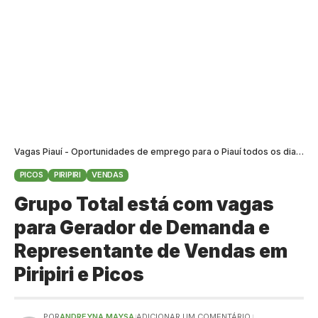
Vagas Piauí - Oportunidades de emprego para o Piauí todos os dias
>
B
PICOS
PIRIPIRI
VENDAS
Grupo Total está com vagas
para Gerador de Demanda e
Representante de Vendas em
Piripiri e Picos
POR
ANDREYNA MAYSA
ADICIONAR UM COMENTÁRIO