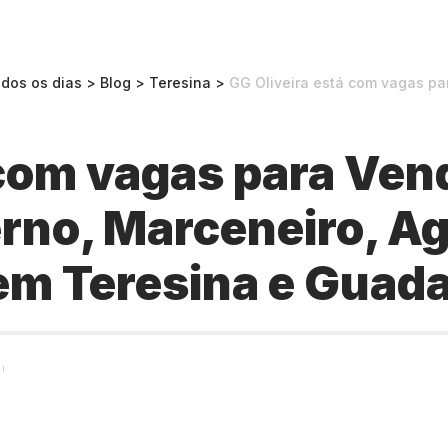
odos os dias
>
Blog
>
Teresina
>
GG Oliveira está com vagas para Vendedor(a) Inte
 com vagas para Vend
rno, Marceneiro, A
em Teresina e Guad