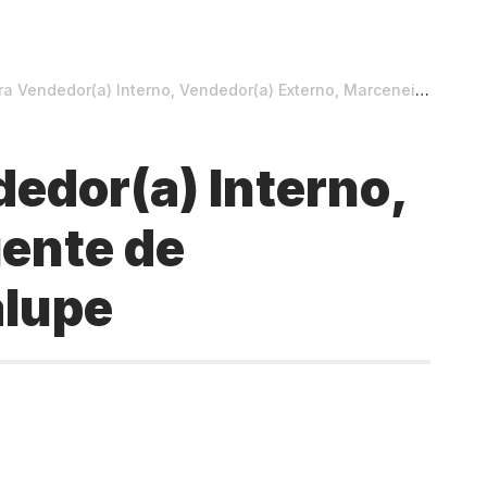
rno, Vendedor(a) Externo, Marceneiro, Agente de Relacionamento em Teresina e Guadalupe
edor(a) Interno,
gente de
alupe