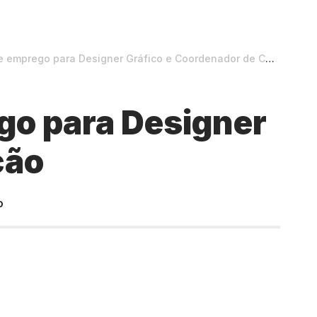
prego para Designer Gráfico e Coordenador de Comunicação
go para Designer
ção
o