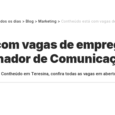
odos os dias
>
Blog
>
Marketing
>
Contheúdo está com vagas de em
com vagas de empre
enador de Comunica
Contheúdo em Teresina, confira todas as vagas em abert