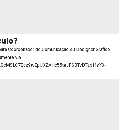
culo?
para Coordenador de Comunicação ou Designer Gráfico
amente via
pQLScMSLC7Ecz9tvEpUXZAHc55teJFSBTvDTax1fsY3-