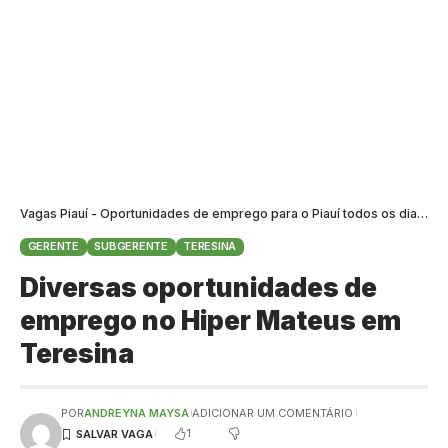
Vagas Piauí - Oportunidades de emprego para o Piauí todos os dias
>
B
GERENTE
SUBGERENTE
TERESINA
Diversas oportunidades de
emprego no Hiper Mateus em
Teresina
POR
ANDREYNA MAYSA
ADICIONAR UM COMENTÁRIO
1