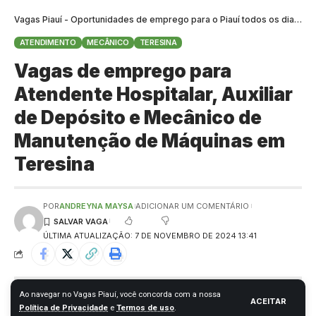
Vagas Piauí - Oportunidades de emprego para o Piauí todos os dias
>
B
ATENDIMENTO
MECÂNICO
TERESINA
Vagas de emprego para
Atendente Hospitalar, Auxiliar
de Depósito e Mecânico de
Manutenção de Máquinas em
Teresina
POR
ANDREYNA MAYSA
ADICIONAR UM COMENTÁRIO
ÚLTIMA ATUALIZAÇÃO: 7 DE NOVEMBRO DE 2024 13:41
Ao navegar no Vagas Piauí, você concorda com a nossa
ACEITAR
Política de Privacidade
e
Termos de uso
.