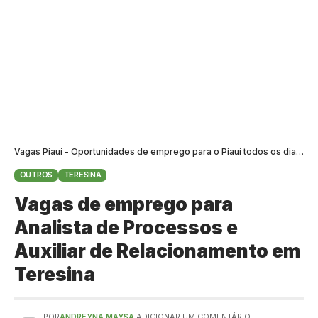
Vagas Piauí - Oportunidades de emprego para o Piauí todos os dias
>
B
OUTROS
TERESINA
Vagas de emprego para
Analista de Processos e
Auxiliar de Relacionamento em
Teresina
POR
ANDREYNA MAYSA
ADICIONAR UM COMENTÁRIO