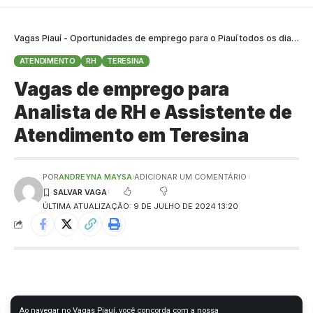
Vagas Piauí - Oportunidades de emprego para o Piauí todos os dias
>
B
ATENDIMENTO
RH
TERESINA
Vagas de emprego para
Analista de RH e Assistente de
Atendimento em Teresina
POR
ANDREYNA MAYSA
ADICIONAR UM COMENTÁRIO
ÚLTIMA ATUALIZAÇÃO: 9 DE JULHO DE 2024 13:20
Ao navegar no Vagas Piauí, você concorda com a nossa