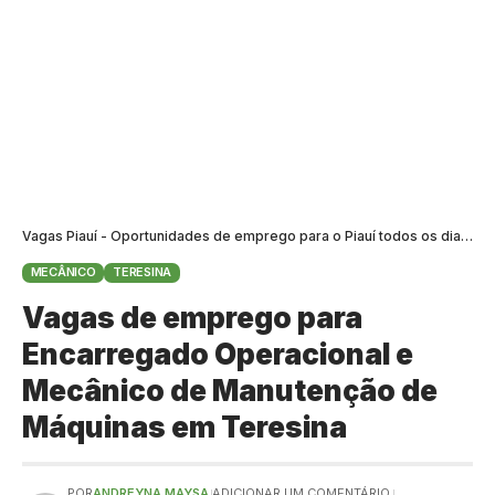
Vagas Piauí - Oportunidades de emprego para o Piauí todos os dias
>
B
MECÂNICO
TERESINA
Vagas de emprego para
Encarregado Operacional e
Mecânico de Manutenção de
Máquinas em Teresina
POR
ANDREYNA MAYSA
ADICIONAR UM COMENTÁRIO