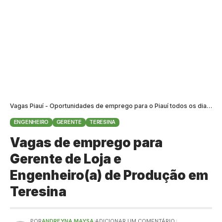
Vagas Piauí - Oportunidades de emprego para o Piauí todos os dias
>
B
ENGENHEIRO
GERENTE
TERESINA
Vagas de emprego para
Gerente de Loja e
Engenheiro(a) de Produção em
Teresina
POR
ANDREYNA MAYSA
ADICIONAR UM COMENTÁRIO