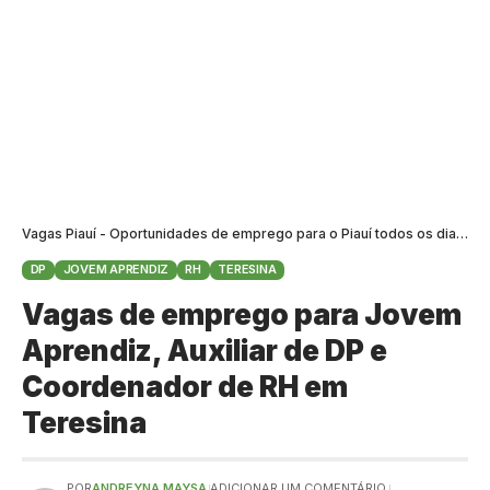
Vagas Piauí - Oportunidades de emprego para o Piauí todos os dias
>
B
DP
JOVEM APRENDIZ
RH
TERESINA
Vagas de emprego para Jovem
Aprendiz, Auxiliar de DP e
Coordenador de RH em
Teresina
POR
ANDREYNA MAYSA
ADICIONAR UM COMENTÁRIO