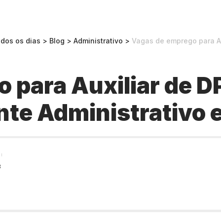
odos os dias
>
Blog
>
Administrativo
>
Vagas de emprego para Auxiliar 
 para Auxiliar de DP
nte Administrativo 
3