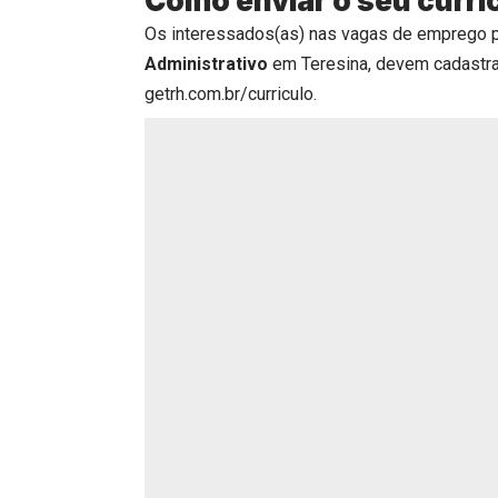
Como enviar o seu currí
Os interessados(as) nas vagas de emprego 
Administrativo
em Teresina, devem cadastr
getrh.com.br/curriculo
.