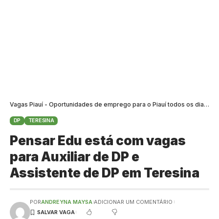
Vagas Piauí - Oportunidades de emprego para o Piauí todos os dias
>
B
DP
TERESINA
Pensar Edu está com vagas
para Auxiliar de DP e
Assistente de DP em Teresina
POR
ANDREYNA MAYSA
ADICIONAR UM COMENTÁRIO