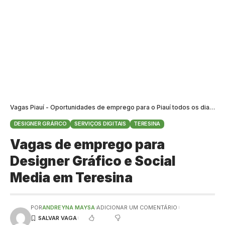
Vagas Piauí - Oportunidades de emprego para o Piauí todos os dias
>
B
DESIGNER GRÁFICO
SERVIÇOS DIGITAIS
TERESINA
Vagas de emprego para
Designer Gráfico e Social
Media em Teresina
POR
ANDREYNA MAYSA
ADICIONAR UM COMENTÁRIO